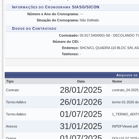
Informações do Cronograma SIASG/SICON
Número e Ano do Cronograma:
---
Situação do Cronograma:
Não Definido
Dados do Contratado
Contratado:
05.917.540/0001-58 - DECOLANDO
Número do CEI:
-
Endereço:
SHCN/CL QUADRA 110 BLOC S/N, A
Telefones:
-
Arquivos de
Tipo
Data
Nome
28/01/2025
Contrato
contrato_04.202
26/01/2026
Termo Aditivo
termo 01-2026 do
01/07/2025
Termo Aditivo
1_TERMO_ADIT
31/01/2025
Anexos
INPDFViewer.pdf
01/07/2025
Outros
DOU 01.07.2025.