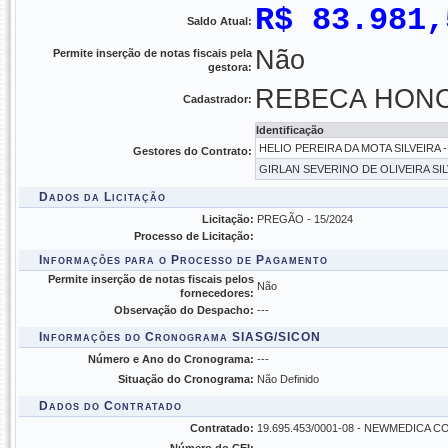
R$ 83.981,
Saldo Atual:
Não
Permite inserção de notas fiscais pela
gestora:
REBECA HONOR
Cadastrador:
Identificação
HELIO PEREIRA DA MOTA SILVEIRA - 
Gestores do Contrato:
GIRLAN SEVERINO DE OLIVEIRA SILVA
Dados da Licitação
Licitação:
PREGÃO - 15/2024
Processo de Licitação:
Informações para o Processo de Pagamento
Permite inserção de notas fiscais pelos
Não
fornecedores:
Observação do Despacho:
---
Informações do Cronograma SIASG/SICON
Número e Ano do Cronograma:
---
Situação do Cronograma:
Não Definido
Dados do Contratado
Contratado:
19.695.453/0001-08 - NEWMEDICA