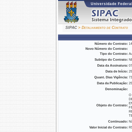
Universidade Federal
SIPAC
> Detalhamento de Contrato
Número do Contrato:
14
Novo Número do Contrato:
Tipo do Contrato:
Au
Subtipo do Contrato:
N
Data da Assinatura:
07
Data de Início:
25
Quant. Dias Vigência:
7
Data da Publicação:
25
Denominação:
O
D
E
Objeto do Contrato:
F
R
T
Continuado:
N
Valor Inicial do Contrato:
R$