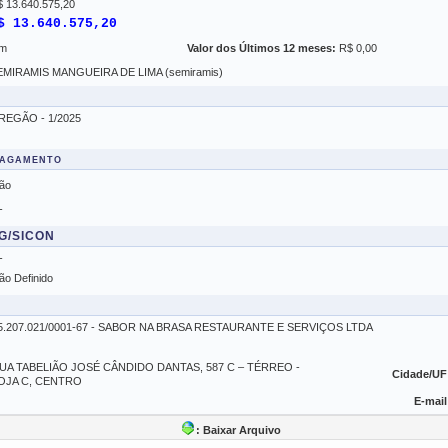
 13.640.575,20
$ 13.640.575,20
im
Valor dos Últimos 12 meses:
R$ 0,00
EMIRAMIS MANGUEIRA DE LIMA (semiramis)
REGÃO - 1/2025
Pagamento
ão
-
SG/SICON
-
ão Definido
5.207.021/0001-67 - SABOR NA BRASA RESTAURANTE E SERVIÇOS LTDA
UA TABELIÃO JOSÉ CÂNDIDO DANTAS, 587 C – TÉRREO -
Cidade/UF
OJA C, CENTRO
E-mail
: Baixar Arquivo