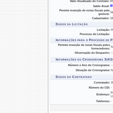
Valor Atualizado do Contrato:
R$
R
Saldo Atual:
Permite inserção de notas fiscais pela
S
gestora:
Cadastrador:
S
Dados da Licitação
Licitação:
P
Processo de Licitação:
Informações para o Processo de 
Permite inserção de notas fiscais pelos
N
fornecedores:
Observação do Despacho:
--
Informações do Cronograma SIA
Número e Ano do Cronograma:
--
Situação do Cronograma:
N
Dados do Contratado
Contratado:
3
Número do CEI:
-
R
Endereço:
L
Telefones:
-