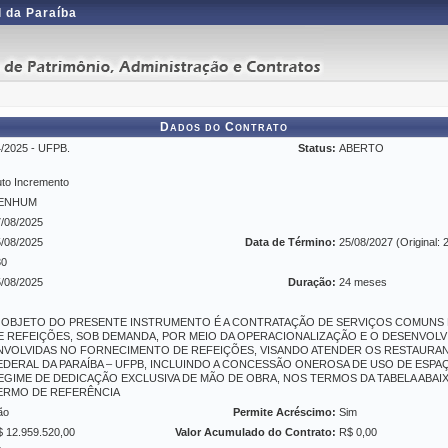
 da Paraíba
Dados do Contrato
/2025 - UFPB.
Status:
ABERTO
to Incremento
ENHUM
/08/2025
/08/2025
Data de Término:
25/08/2027 (Original: 
30
/08/2025
Duração:
24 meses
 OBJETO DO PRESENTE INSTRUMENTO É A CONTRATAÇÃO DE SERVIÇOS COMUNS 
E REFEIÇÕES, SOB DEMANDA, POR MEIO DA OPERACIONALIZAÇÃO E O DESENVOLV
NVOLVIDAS NO FORNECIMENTO DE REFEIÇÕES, VISANDO ATENDER OS RESTAURAN
EDERAL DA PARAÍBA – UFPB, INCLUINDO A CONCESSÃO ONEROSA DE USO DE ESPA
EGIME DE DEDICAÇÃO EXCLUSIVA DE MÃO DE OBRA, NOS TERMOS DA TABELA ABAI
ERMO DE REFERÊNCIA
ão
Permite Acréscimo:
Sim
 12.959.520,00
Valor Acumulado do Contrato:
R$ 0,00