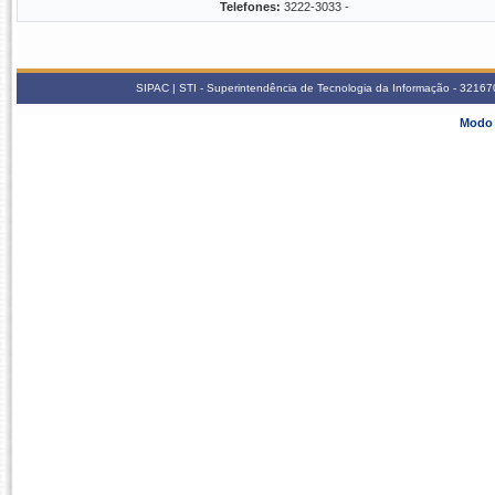
Telefones:
3222-3033 -
SIPAC | STI - Superintendência de Tecnologia da Informação - 3216
Modo 