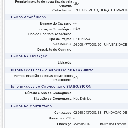
Permite inserção de notas fiscais pela
Não
gestora:
Cadastrador:
EDMEA DE ALBUQUERQUE LIRA AMA
Dados Acadêmicos
Número do Cadastro:
-/-
Inovação Tecnológica:
NÃO
Tipo do Contrato Acadêmico:
Tipo de Projeto:
EXTENSÃO
Contratante:
24.098.477/0001-10 - UNIVERSIDAD
Descrição do Contrato:
Dados da Licitação
Licitação:
--
Informações para o Processo de Pagamento
Permite inserção de notas fiscais pelos
Não
fornecedores:
Informações do Cronograma SIASG/SICON
Número e Ano do Cronograma:
---
Situação do Cronograma:
Não Definido
Dados do Contratado
Contratado:
02.168.943/0001-53 - FUNDACAO 
Número do CEI:
-
Endereço:
Avenida Piauí, 75 , Bairro dos Estados