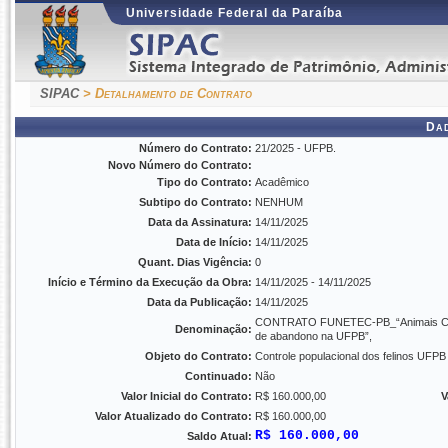
Universidade Federal da Paraíba
SIPAC
> Detalhamento de Contrato
Da
Número do Contrato:
21/2025 - UFPB.
Novo Número do Contrato:
Tipo do Contrato:
Acadêmico
Subtipo do Contrato:
NENHUM
Data da Assinatura:
14/11/2025
Data de Início:
14/11/2025
Quant. Dias Vigência:
0
Início e Término da Execução da Obra:
14/11/2025 - 14/11/2025
Data da Publicação:
14/11/2025
CONTRATO FUNETEC-PB_“Animais Comuni
Denominação:
de abandono na UFPB”,
Objeto do Contrato:
Controle populacional dos felinos UFP
Continuado:
Não
Valor Inicial do Contrato:
R$ 160.000,00
V
Valor Atualizado do Contrato:
R$ 160.000,00
R$ 160.000,00
Saldo Atual: