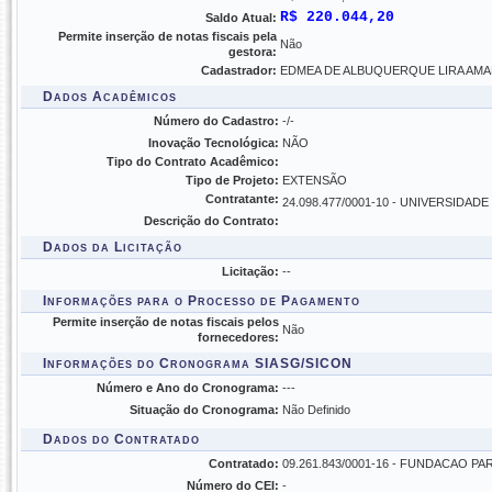
R$ 220.044,20
Saldo Atual:
Permite inserção de notas fiscais pela
Não
gestora:
Cadastrador:
EDMEA DE ALBUQUERQUE LIRA AMA
Dados Acadêmicos
Número do Cadastro:
-/-
Inovação Tecnológica:
NÃO
Tipo do Contrato Acadêmico:
Tipo de Projeto:
EXTENSÃO
Contratante:
24.098.477/0001-10 - UNIVERSIDAD
Descrição do Contrato:
Dados da Licitação
Licitação:
--
Informações para o Processo de Pagamento
Permite inserção de notas fiscais pelos
Não
fornecedores:
Informações do Cronograma SIASG/SICON
Número e Ano do Cronograma:
---
Situação do Cronograma:
Não Definido
Dados do Contratado
Contratado:
09.261.843/0001-16 - FUNDACAO 
Número do CEI:
-