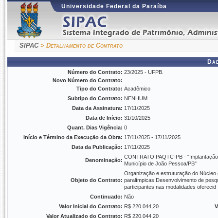
Universidade Federal da Paraíba
SIPAC
> Detalhamento de Contrato
Da
Número do Contrato:
23/2025 - UFPB.
Novo Número do Contrato:
Tipo do Contrato:
Acadêmico
Subtipo do Contrato:
NENHUM
Data da Assinatura:
17/11/2025
Data de Início:
31/10/2025
Quant. Dias Vigência:
0
Início e Término da Execução da Obra:
17/11/2025 - 17/11/2025
Data da Publicação:
17/11/2025
CONTRATO PAQTC-PB - "Implantação e 
Denominação:
Município de João Pessoa/PB"
Organização e estruturação do Núcleo 
Objeto do Contrato:
paralímpicas Desenvolvimento de pesq
participantes nas modalidades ofereci
Continuado:
Não
Valor Inicial do Contrato:
R$ 220.044,20
V
Valor Atualizado do Contrato:
R$ 220.044,20