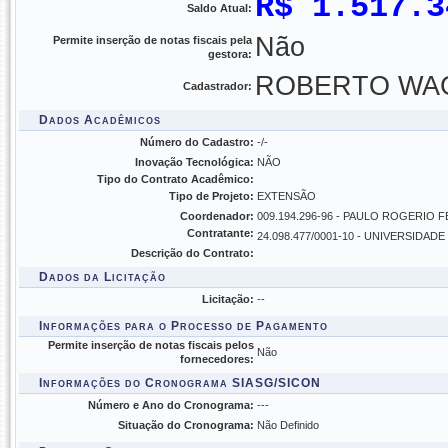
R$ 1.517.3
Saldo Atual:
Não
Permite inserção de notas fiscais pela
gestora:
ROBERTO WAGN
Cadastrador:
Dados Acadêmicos
Número do Cadastro:
-/-
Inovação Tecnológica:
NÃO
Tipo do Contrato Acadêmico:
Tipo de Projeto:
EXTENSÃO
Coordenador:
009.194.296-96 - PAULO ROGERIO 
Contratante:
24.098.477/0001-10 - UNIVERSIDAD
Descrição do Contrato:
Dados da Licitação
Licitação:
--
Informações para o Processo de Pagamento
Permite inserção de notas fiscais pelos
Não
fornecedores:
Informações do Cronograma SIASG/SICON
Número e Ano do Cronograma:
---
Situação do Cronograma:
Não Definido