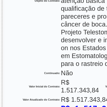
atenção básica 
Objeto do Contrato:
qualificação de
pareceres e pro
câncer de boca.
Projeto Telesto
desenvolver e 
on nos Estados p
em Estomatologi
para o rastreio
Não
Continuado:
R$
Valor Inicial do Contrato:
V
1.517.343,84
R$ 1.517.343,8
Valor Atualizado do Contrato: