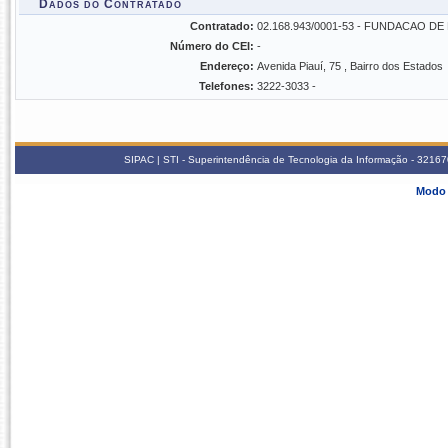
Dados do Contratado
Contratado:
02.168.943/0001-53 - FUNDACAO 
Número do CEI:
-
Endereço:
Avenida Piauí, 75 , Bairro dos Estados
Telefones:
3222-3033 -
SIPAC | STI - Superintendência de Tecnologia da Informação - 3216
Modo 