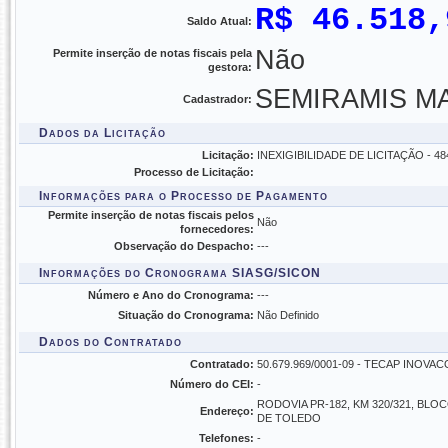
R$ 46.518,
Saldo Atual:
Não
Permite inserção de notas fiscais pela
gestora:
SEMIRAMIS MA
Cadastrador:
Dados da Licitação
Licitação:
INEXIGIBILIDADE DE LICITAÇÃO - 484/20
Processo de Licitação:
Informações para o Processo de Pagamento
Permite inserção de notas fiscais pelos
Não
fornecedores:
Observação do Despacho:
---
Informações do Cronograma SIASG/SICON
Número e Ano do Cronograma:
---
Situação do Cronograma:
Não Definido
Dados do Contratado
Contratado:
50.679.969/0001-09 - TECAP INOV
Número do CEI:
-
RODOVIA PR-182, KM 320/321, BLOC
Endereço:
DE TOLEDO
Telefones:
-