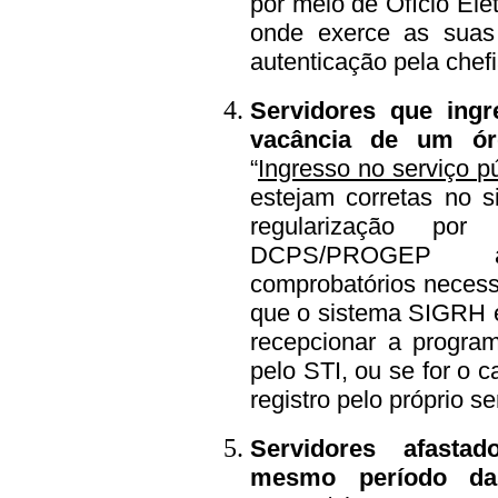
por meio de Ofício
Ele
onde exerce as suas 
autenticação pela ch
Servidores que ing
vacância de um órg
“
Ingresso no serviço pú
estejam corretas no s
regularização po
DCPS/PROGEP
ane
comprobatórios necess
que o sistema SIGRH e
recepcionar a progra
pelo STI, ou se for o 
registro pelo próprio se
Servidores afasta
mesmo período das