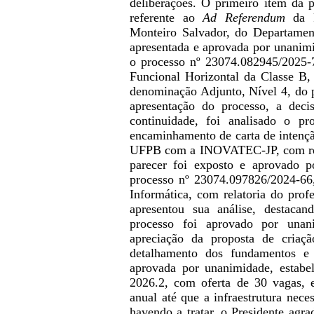
deliberações. O primeiro item da 
referente ao
Ad Referendum
da P
Monteiro Salvador, do Departamen
apresentada e aprovada por unanimi
o processo nº 23074.082945/2025-
Funcional Horizontal da Classe B,
denominação Adjunto, Nível 4, do 
apresentação do processo, a dec
continuidade, foi analisado o pr
encaminhamento de carta de intenção
UFPB com a INOVATEC-JP, com relat
parecer foi exposto e aprovado p
processo nº 23074.097826/2024-66,
Informática, com relatoria do prof
apresentou sua análise, destaca
processo foi aprovado por unan
apreciação da proposta de cria
detalhamento dos fundamentos e 
aprovada por unanimidade, estabel
2026.2, com oferta de 30 vagas, 
anual até que a infraestrutura nec
havendo a tratar, o Presidente agr