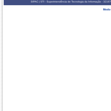
SIPAC | STI - Superintendência de Tecnologia da Informação - 3216
Modo 