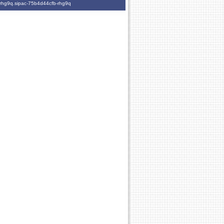
-rhg9q.sipac-75b4d44cfb-rhg9q