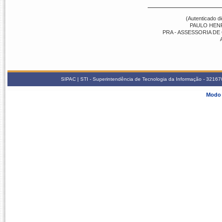
(Autenticado d
PAULO HEN
PRA - ASSESSORIA DE 
SIPAC | STI - Superintendência de Tecnologia da Informação - 3216
Modo 