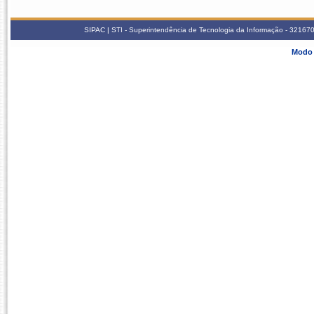
SIPAC | STI - Superintendência de Tecnologia da Informação - 3216
Modo 