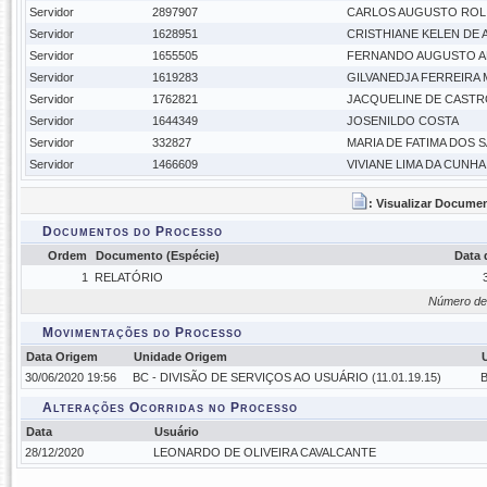
Servidor
2897907
CARLOS AUGUSTO ROLIM
Servidor
1628951
CRISTHIANE KELEN DE
Servidor
1655505
FERNANDO AUGUSTO AL
Servidor
1619283
GILVANEDJA FERREIRA 
Servidor
1762821
JACQUELINE DE CASTR
Servidor
1644349
JOSENILDO COSTA
Servidor
332827
MARIA DE FATIMA DOS 
Servidor
1466609
VIVIANE LIMA DA CUNHA
: Visualizar Docume
Documentos do Processo
Ordem
Documento (Espécie)
Data
1
RELATÓRIO
Número de
Movimentações do Processo
Data Origem
Unidade Origem
30/06/2020 19:56
BC - DIVISÃO DE SERVIÇOS AO USUÁRIO (11.01.19.15)
B
Alterações Ocorridas no Processo
Data
Usuário
28/12/2020
LEONARDO DE OLIVEIRA CAVALCANTE