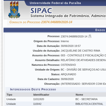
Universidade Federal da Paraíba
Consulta do Processo 23074.046889/2020-14
Dados 
Processo:
23074.046889/2020-14
Origem do Processo:
Interno
Data de Autuação:
30/06/2020 19:57
Usuário de Autuação:
JACQUELINE DE CASTRO RIMA
Assunto do Processo:
003 - CONTROLE E FISCALIZAÇÃO 
Assunto Detalhado:
RELATÓRIO DE ATIVIDADES DESENV
Natureza do Processo:
OSTENSIVO
Unidade de Origem:
BC - DIVISÃO DE SERVIÇOS AO USUÁ
Status:
ARQUIVADO
Data de Cadastro:
30/06/2020
Observação:
(INTERESSADO: SERVIDOR COM IDA
Interessados Deste Processo
Tipo
Identificador
Nome
Unidade
11011920
BC - SECRETARIA
Unidade
110042
BIBLIOTECA CENTRAL