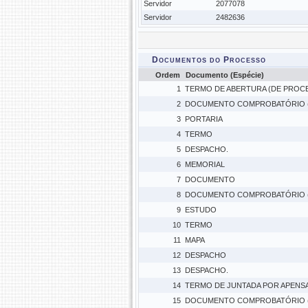
Servidor
2077078
Servidor
2482636
Documentos do Processo
Ordem
Documento (Espécie)
1
TERMO DE ABERTURA (DE PROC
2
DOCUMENTO COMPROBATÓRIO 
3
PORTARIA
4
TERMO
5
DESPACHO.
6
MEMORIAL
7
DOCUMENTO
8
DOCUMENTO COMPROBATÓRIO 
9
ESTUDO
10
TERMO
11
MAPA
12
DESPACHO
13
DESPACHO.
14
TERMO DE JUNTADA POR APENS
15
DOCUMENTO COMPROBATÓRIO 