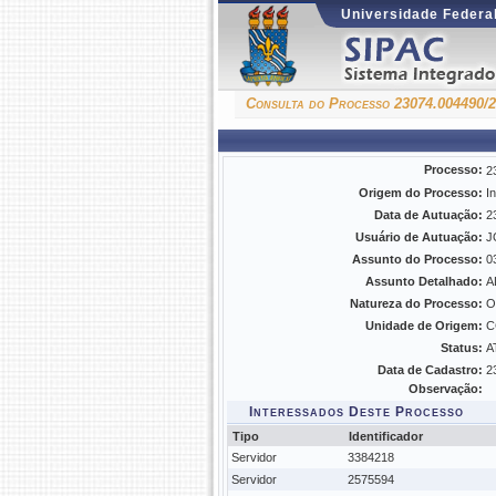
Universidade Federal
Consulta do Processo 23074.004490/
Processo:
2
Origem do Processo:
I
Data de Autuação:
2
Usuário de Autuação:
J
Assunto do Processo:
0
Assunto Detalhado:
A
Natureza do Processo:
O
Unidade de Origem:
C
Status:
A
Data de Cadastro:
2
Observação:
Interessados Deste Processo
Tipo
Identificador
Servidor
3384218
Servidor
2575594