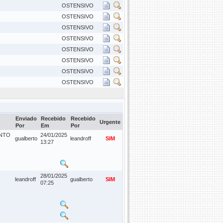
OSTENSIVO
OSTENSIVO
OSTENSIVO
OSTENSIVO
OSTENSIVO
OSTENSIVO
OSTENSIVO
OSTENSIVO
Enviado
Recebido
Recebido
Urgente
Por
Em
Por
ENTO
24/01/2025
gualberto
leandroff
SIM
13:27
28/01/2025
leandroff
gualberto
SIM
07:25