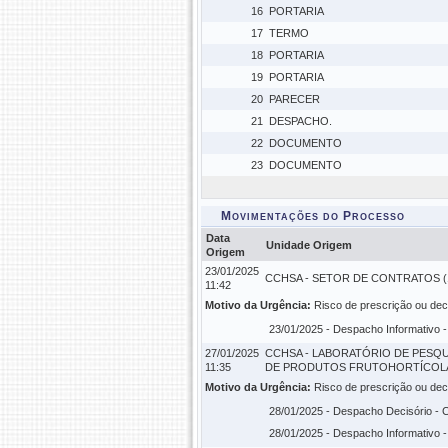
16
PORTARIA
17
TERMO
18
PORTARIA
19
PORTARIA
20
PARECER
21
DESPACHO.
22
DOCUMENTO
23
DOCUMENTO
Movimentações do Processo
Data
Unidade Origem
Origem
23/01/2025
CCHSA - SETOR DE CONTRATOS (11
11:42
Motivo da Urgência:
Risco de prescrição ou dec
23/01/2025 -
Despacho Informativo
-
27/01/2025
CCHSA - LABORATÓRIO DE PESQ
11:35
DE PRODUTOS FRUTOHORTÍCOLAS (
Motivo da Urgência:
Risco de prescrição ou dec
28/01/2025 -
Despacho Decisório
- 
28/01/2025 -
Despacho Informativo
-