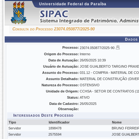
Universidade Federal da Paraíba
Consulta do Processo 23074.050877/2025-90
Dados 
Processo:
23074.050877/2025-90
Origem do Processo:
Interno
Data de Autuação:
26/05/2025 10:39
Usuário de Autuação:
JOSE GUALBERTO TARGINO PRAX
Assunto do Processo:
031.12 - COMPRA - MATERIAL DE 
Assunto Detalhado:
MATERIAL DE CONSTRUÇÃO (DIVE
Natureza do Processo:
OSTENSIVO
Unidade de Origem:
CCHSA - SETOR DE CONTRATOS (11.
Status:
ATIVO
Data de Cadastro:
26/05/2025
Observação:
Interessados Deste Processo
Tipo
Identificador
Nome
Servidor
1898478
BRUNO FERREI
Servidor
2575594
JOSE GUALBER