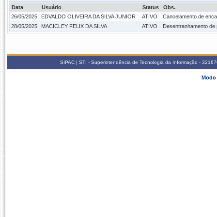
Data
Usuário
Status
Obs.
26/05/2025
EDVALDO OLIVEIRA DA SILVA JUNIOR
ATIVO
Cancelamento de enca
28/05/2025
MACICLEY FELIX DA SILVA
ATIVO
Desentranhamento de p
SIPAC | STI - Superintendência de Tecnologia da Informação - 3216
Modo 