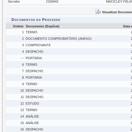
Servidor
2156942
MACICLEY FELIX
: Visualizar Docume
Documentos do Processo
Ordem
Documento (Espécie)
Data
1
TERMO
2
DOCUMENTO COMPROBATÓRIO (ANEXO)
3
COMPROVANTE
4
DESPACHO.
---
PORTARIA
6
TERMO
7
DESPACHO
8
PORTARIA
9
TERMO
10
DESPACHO
11
DESPACHO.
12
ESTUDO
13
TERMO
14
ANÁLISE
15
ANÁLISE
16
DESPACHO