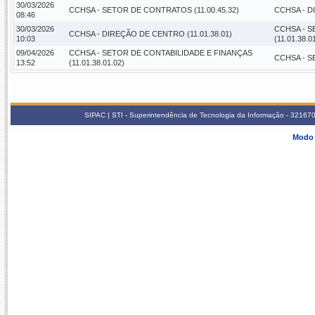
30/03/2026
CCHSA - SETOR DE CONTRATOS (11.00.45.32)
CCHSA - D
08:46
30/03/2026
CCHSA - S
CCHSA - DIREÇÃO DE CENTRO (11.01.38.01)
10:03
(11.01.38.0
09/04/2026
CCHSA - SETOR DE CONTABILIDADE E FINANÇAS
CCHSA - S
13:52
(11.01.38.01.02)
SIPAC | STI - Superintendência de Tecnologia da Informação - 3216
Modo 