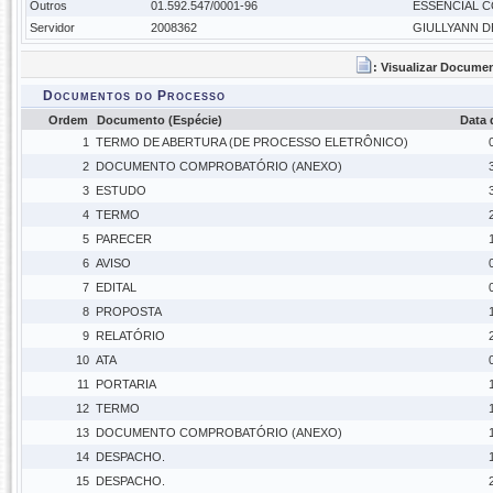
Outros
01.592.547/0001-96
ESSENCIAL C
Servidor
2008362
GIULLYANN D
: Visualizar Docume
Documentos do Processo
Ordem
Documento (Espécie)
Data
1
TERMO DE ABERTURA (DE PROCESSO ELETRÔNICO)
2
DOCUMENTO COMPROBATÓRIO (ANEXO)
3
ESTUDO
4
TERMO
5
PARECER
6
AVISO
7
EDITAL
8
PROPOSTA
9
RELATÓRIO
10
ATA
11
PORTARIA
12
TERMO
13
DOCUMENTO COMPROBATÓRIO (ANEXO)
14
DESPACHO.
15
DESPACHO.