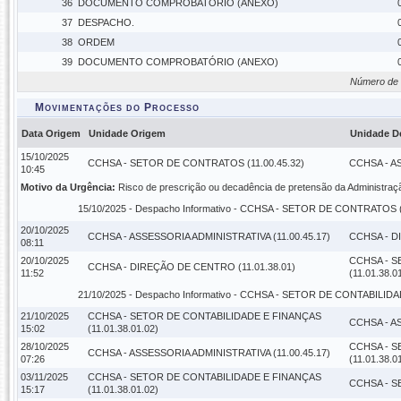
36
DOCUMENTO COMPROBATÓRIO (ANEXO)
37
DESPACHO.
38
ORDEM
39
DOCUMENTO COMPROBATÓRIO (ANEXO)
Número de 
Movimentações do Processo
Data Origem
Unidade Origem
Unidade D
15/10/2025
CCHSA - SETOR DE CONTRATOS (11.00.45.32)
CCHSA - AS
10:45
Motivo da Urgência:
Risco de prescrição ou decadência de pretensão da Administraç
15/10/2025 -
Despacho Informativo
- CCHSA - SETOR DE CONTRATOS (1
20/10/2025
CCHSA - ASSESSORIA ADMINISTRATIVA (11.00.45.17)
CCHSA - D
08:11
20/10/2025
CCHSA - S
CCHSA - DIREÇÃO DE CENTRO (11.01.38.01)
11:52
(11.01.38.0
21/10/2025 -
Despacho Informativo
- CCHSA - SETOR DE CONTABILIDADE
21/10/2025
CCHSA - SETOR DE CONTABILIDADE E FINANÇAS
CCHSA - AS
15:02
(11.01.38.01.02)
28/10/2025
CCHSA - S
CCHSA - ASSESSORIA ADMINISTRATIVA (11.00.45.17)
07:26
(11.01.38.0
03/11/2025
CCHSA - SETOR DE CONTABILIDADE E FINANÇAS
CCHSA - S
15:17
(11.01.38.01.02)