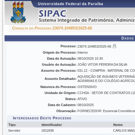
Universidade Federal da Paraíba
Consulta do Processo 23074.104853/2025-66
Dados 
Processo:
23074.104853/2025-66
Origem do Processo:
Interno
Data de Autuação:
08/10/2025 15:30
Usuário de Autuação:
JOÃO VITOR PEREIRA DA SILVA
Assunto do Processo:
031.12 - COMPRA - MATERIAL DE 
AQUISIÇÃO DE INSUMOS VETERINÁ
Assunto Detalhado:
AGRÁRIAS E DO COLÉGIO AGRÍCOL
Natureza do Processo:
OSTENSIVO
Unidade de Origem:
CCHSA - SETOR DE CONTRATOS (11.
Status:
ATIVO
Data de Cadastro:
08/10/2025
Observação:
FORNECEDOR: Essencial Cosméticos I
Interessados Deste Processo
Tipo
Identificador
Nome
Servidor
1811838
CARLOS MAG