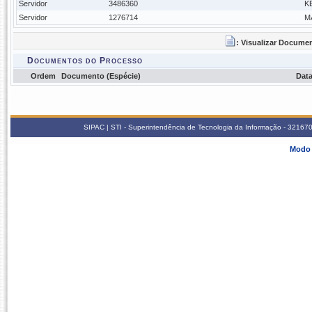
Servidor
3486360
K
Servidor
1276714
M
: Visualizar Docume
Documentos do Processo
Ordem
Documento (Espécie)
Dat
SIPAC | STI - Superintendência de Tecnologia da Informação - 3216
Modo 