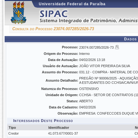
Universidade Federal da Paraíba
Consulta do Processo 23074.007285/2026-73
Dados 
Processo:
23074.007285/2026-73
Origem do Processo:
Interno
Data de Autuação:
04/02/2026 13:18
Usuário de Autuação:
JOÃO VITOR PEREIRA DA SILVA
Assunto do Processo:
031.12 - COMPRA - MATERIAL DE 
PREGÃO Nº 90006/2025 - AQUISIÇ
Assunto Detalhado:
A ESTUDANTES DO CCHSA/CAVN/UF
Natureza do Processo:
OSTENSIVO
Unidade de Origem:
CCHSA - SETOR DE CONTRATOS (11.
Status:
ABERTO
Data de Cadastro:
04/02/2026
Observação:
EMPRESA: CONFECCOES DUQUE VILAR
Interessados Deste Processo
Tipo
Identificador
N
Credor
41.073.677/0001-37
C