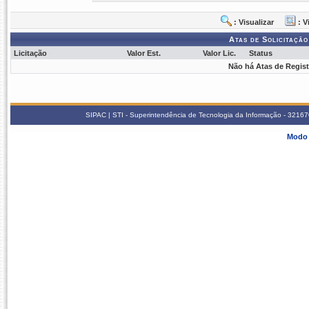
: Visualizar
: V
Atas de Solicitação
Licitação
Valor Est.
Valor Lic.
Status
Não há Atas de Regist
SIPAC | STI - Superintendência de Tecnologia da Informação - 3216
Modo 