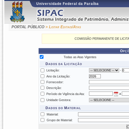
Universidade Federal da Paraíba
PORTAL PÚBLICO
> Listar Editais/Atas
COMISSÃO PERMANENTE DE LICITAÇÕES
Opçõ
Todas as Atas Vigentes
Dados da Licitação
Licitação:
-
Ano da Licitação:
Fornecedor:
Descrição:
a
Período de Vigência da Ata:
Unidade Gestora:
Dados do Material
Material:
Grupo de Material: