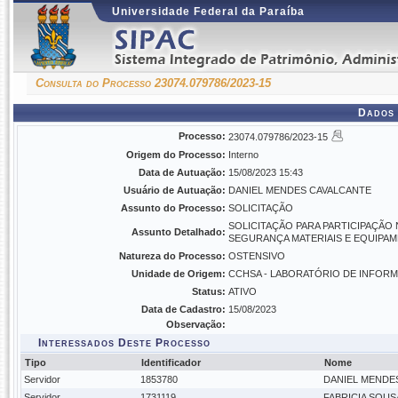
Universidade Federal da Paraíba
Consulta do Processo 23074.079786/2023-15
Dados 
Processo:
23074.079786/2023-15
Origem do Processo:
Interno
Data de Autuação:
15/08/2023 15:43
Usuário de Autuação:
DANIEL MENDES CAVALCANTE
Assunto do Processo:
SOLICITAÇÃO
SOLICITAÇÃO PARA PARTICIPAÇÃO 
Assunto Detalhado:
SEGURANÇA MATERIAIS E EQUIPA
Natureza do Processo:
OSTENSIVO
Unidade de Origem:
CCHSA - LABORATÓRIO DE INFORMÁT
Status:
ATIVO
Data de Cadastro:
15/08/2023
Observação:
Interessados Deste Processo
Tipo
Identificador
Nome
Servidor
1853780
DANIEL MENDE
Servidor
1731119
FABRICIA SOU