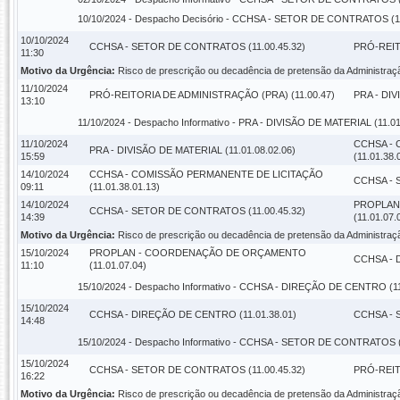
10/10/2024 -
Despacho Decisório
- CCHSA - SETOR DE CONTRATOS (11.
10/10/2024
CCHSA - SETOR DE CONTRATOS (11.00.45.32)
PRÓ-REIT
11:30
Motivo da Urgência:
Risco de prescrição ou decadência de pretensão da Administraç
11/10/2024
PRÓ-REITORIA DE ADMINISTRAÇÃO (PRA) (11.00.47)
PRA - DIV
13:10
11/10/2024 -
Despacho Informativo
- PRA - DIVISÃO DE MATERIAL (11.01
11/10/2024
CCHSA -
PRA - DIVISÃO DE MATERIAL (11.01.08.02.06)
15:59
(11.01.38.
14/10/2024
CCHSA - COMISSÃO PERMANENTE DE LICITAÇÃO
CCHSA - 
09:11
(11.01.38.01.13)
14/10/2024
PROPLAN
CCHSA - SETOR DE CONTRATOS (11.00.45.32)
14:39
(11.01.07.
Motivo da Urgência:
Risco de prescrição ou decadência de pretensão da Administraç
15/10/2024
PROPLAN - COORDENAÇÃO DE ORÇAMENTO
CCHSA - 
11:10
(11.01.07.04)
15/10/2024 -
Despacho Informativo
- CCHSA - DIREÇÃO DE CENTRO (11.
15/10/2024
CCHSA - DIREÇÃO DE CENTRO (11.01.38.01)
CCHSA - 
14:48
15/10/2024 -
Despacho Informativo
- CCHSA - SETOR DE CONTRATOS (1
15/10/2024
CCHSA - SETOR DE CONTRATOS (11.00.45.32)
PRÓ-REIT
16:22
Motivo da Urgência:
Risco de prescrição ou decadência de pretensão da Administraç