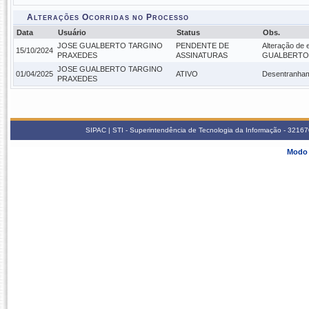
Alterações Ocorridas no Processo
Data
Usuário
Status
Obs.
JOSE GUALBERTO TARGINO
PENDENTE DE
Alteração de
15/10/2024
PRAXEDES
ASSINATURAS
GUALBERTO
JOSE GUALBERTO TARGINO
01/04/2025
ATIVO
Desentranham
PRAXEDES
SIPAC | STI - Superintendência de Tecnologia da Informação - 3216
Modo 