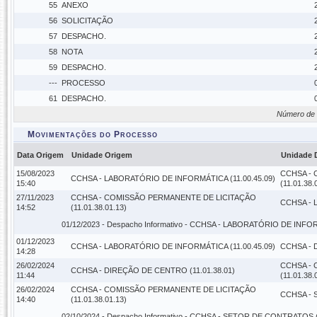
55
ANEXO
56
SOLICITAÇÃO
57
DESPACHO.
58
NOTA
59
DESPACHO.
---
PROCESSO
61
DESPACHO.
Número de 
Movimentações do Processo
Data Origem
Unidade Origem
Unidade 
15/08/2023
CCHSA -
CCHSA - LABORATÓRIO DE INFORMÁTICA (11.00.45.09)
15:40
(11.01.38.
27/11/2023
CCHSA - COMISSÃO PERMANENTE DE LICITAÇÃO
CCHSA - 
14:52
(11.01.38.01.13)
01/12/2023 -
Despacho Informativo
- CCHSA - LABORATÓRIO DE INFORM
01/12/2023
CCHSA - LABORATÓRIO DE INFORMÁTICA (11.00.45.09)
CCHSA - 
14:28
26/02/2024
CCHSA -
CCHSA - DIREÇÃO DE CENTRO (11.01.38.01)
11:44
(11.01.38.
26/02/2024
CCHSA - COMISSÃO PERMANENTE DE LICITAÇÃO
CCHSA - 
14:40
(11.01.38.01.13)
02/10/2024 -
Despacho Informativo
- CCHSA - SETOR DE CONTRATOS (1