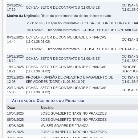
24/11/2025
CCHSA - 
CCHSA - SETOR DE CONTRATOS (11.00.45.32)
17:19
(11.01.38.
Motivo da Urgência:
Risco de perecimento de direito do interessado
26/11/2025 -
Despacho Informativo
- CCHSA - SETOR DE CONTABILIDADE
04/12/2025 -
Despacho Informativo
- CCHSA - SETOR DE CONTABILIDADE
04/12/2025
CCHSA - SETOR DE CONTABILIDADE E FINANÇAS
CCHSA - 
14:44
(11.01.38.01.02)
19/12/2025 -
Despacho Informativo
- CCHSA - SETOR DE CONTRATOS (1
19/12/2025
CCHSA - 
CCHSA - SETOR DE CONTRATOS (11.00.45.32)
18:12
(11.01.38.
19/12/2025
CCHSA - SETOR DE CONTABILIDADE E FINANÇAS
PROGEP -
18:21
(11.01.38.01.02)
SERVIDORE
23/12/2025
PROGEP - DIVISÃO DE CADASTRO E PAGAMENTO DE
CCHSA - 
12:06
SERVIDORES (DCPS) (11.01.30.10.01)
(11.01.38.
23/12/2025
CCHSA - SETOR DE CONTABILIDADE E FINANÇAS
CCHSA - 
15:06
(11.01.38.01.02)
Alterações Ocorridas no Processo
Data
Usuário
10/04/2025
JOSE GUALBERTO TARGINO PRAXEDES
08/08/2025
JOSE GUALBERTO TARGINO PRAXEDES
15/08/2025
VALBER SOARES DE FRANCA
26/08/2025
JOSE GUALBERTO TARGINO PRAXEDES