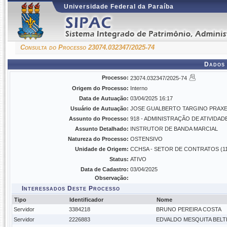
Universidade Federal da Paraíba
Consulta do Processo 23074.032347/2025-74
Dados 
Processo:
23074.032347/2025-74
Origem do Processo:
Interno
Data de Autuação:
03/04/2025 16:17
Usuário de Autuação:
JOSE GUALBERTO TARGINO PRAX
Assunto do Processo:
918 - ADMINISTRAÇÃO DE ATIVID
Assunto Detalhado:
INSTRUTOR DE BANDA MARCIAL
Natureza do Processo:
OSTENSIVO
Unidade de Origem:
CCHSA - SETOR DE CONTRATOS (11.
Status:
ATIVO
Data de Cadastro:
03/04/2025
Observação:
Interessados Deste Processo
Tipo
Identificador
Nome
Servidor
3384218
BRUNO PEREIRA COSTA
Servidor
2226883
EDVALDO MESQUITA BELT