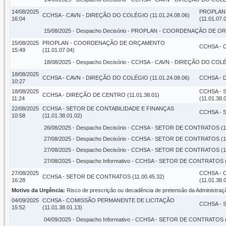
14/08/2025
PROPLAN
CCHSA - CAVN - DIREÇÃO DO COLÉGIO (11.01.24.08.06)
16:04
(11.01.07.
15/08/2025 -
Despacho Decisório
- PROPLAN - COORDENAÇÃO DE ORÇ
15/08/2025
PROPLAN - COORDENAÇÃO DE ORÇAMENTO
CCHSA - C
15:49
(11.01.07.04)
18/08/2025 -
Despacho Decisório
- CCHSA - CAVN - DIREÇÃO DO COLÉGI
18/08/2025
CCHSA - CAVN - DIREÇÃO DO COLÉGIO (11.01.24.08.06)
CCHSA - 
10:27
18/08/2025
CCHSA - 
CCHSA - DIREÇÃO DE CENTRO (11.01.38.01)
11:24
(11.01.38.
22/08/2025
CCHSA - SETOR DE CONTABILIDADE E FINANÇAS
CCHSA - 
10:58
(11.01.38.01.02)
26/08/2025 -
Despacho Decisório
- CCHSA - SETOR DE CONTRATOS (11.
27/08/2025 -
Despacho Decisório
- CCHSA - SETOR DE CONTRATOS (11.
27/08/2025 -
Despacho Decisório
- CCHSA - SETOR DE CONTRATOS (11.
27/08/2025 -
Despacho Informativo
- CCHSA - SETOR DE CONTRATOS (1
27/08/2025
CCHSA - 
CCHSA - SETOR DE CONTRATOS (11.00.45.32)
16:28
(11.01.38.
Motivo da Urgência:
Risco de prescrição ou decadência de pretensão da Administraç
04/09/2025
CCHSA - COMISSÃO PERMANENTE DE LICITAÇÃO
CCHSA - 
15:52
(11.01.38.01.13)
04/09/2025 -
Despacho Informativo
- CCHSA - SETOR DE CONTRATOS (1