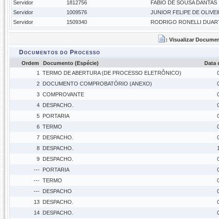
Servidor
1812756
FABIO DE SOUSA DANTAS
Servidor
1009576
JUNIOR FELIPE DE OLIV
Servidor
1509340
RODRIGO RONELLI DUAR
: Visualizar Docume
Documentos do Processo
Ordem
Documento (Espécie)
Data
1
TERMO DE ABERTURA (DE PROCESSO ELETRÔNICO)
2
DOCUMENTO COMPROBATÓRIO (ANEXO)
3
COMPROVANTE
4
DESPACHO.
5
PORTARIA
6
TERMO
7
DESPACHO.
8
DESPACHO.
9
DESPACHO.
---
PORTARIA
---
TERMO
---
DESPACHO
13
DESPACHO.
14
DESPACHO.