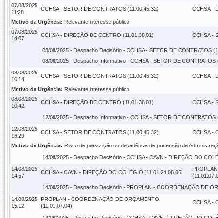
07/08/2025
CCHSA - SETOR DE CONTRATOS (11.00.45.32)
CCHSA - 
11:28
Motivo da Urgência:
Relevante interesse público
07/08/2025
CCHSA - DIREÇÃO DE CENTRO (11.01.38.01)
CCHSA - 
14:07
08/08/2025 -
Despacho Decisório
- CCHSA - SETOR DE CONTRATOS (11.
08/08/2025 -
Despacho Informativo
- CCHSA - SETOR DE CONTRATOS (1
08/08/2025
CCHSA - SETOR DE CONTRATOS (11.00.45.32)
CCHSA - 
10:14
Motivo da Urgência:
Relevante interesse público
08/08/2025
CCHSA - DIREÇÃO DE CENTRO (11.01.38.01)
CCHSA - 
10:42
12/08/2025 -
Despacho Informativo
- CCHSA - SETOR DE CONTRATOS (1
12/08/2025
CCHSA - SETOR DE CONTRATOS (11.00.45.32)
CCHSA - C
16:29
Motivo da Urgência:
Risco de prescrição ou decadência de pretensão da Administraç
14/08/2025 -
Despacho Decisório
- CCHSA - CAVN - DIREÇÃO DO COLÉGI
14/08/2025
PROPLAN
CCHSA - CAVN - DIREÇÃO DO COLÉGIO (11.01.24.08.06)
14:57
(11.01.07.
14/08/2025 -
Despacho Decisório
- PROPLAN - COORDENAÇÃO DE ORÇ
14/08/2025
PROPLAN - COORDENAÇÃO DE ORÇAMENTO
CCHSA - C
15:12
(11.01.07.04)
14/08/2025 -
Despacho Decisório
- CCHSA - CAVN - DIREÇÃO DO COLÉGI