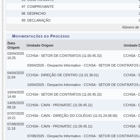
97
COMPROVANTE
98
DESPACHO
99
DECLARAÇÃO
Número de 
Movimentações do Processo
Data
Unidade Origem
Unidade 
Origem
03/04/2025
CCHSA - SETOR DE CONTRATOS (11.00.45.32)
CCHSA - 
16:25
03/04/2025 -
Despacho Informativo
- CCHSA - SETOR DE CONTRATOS (1
04/04/2025
CCHSA - DIREÇÃO DE CENTRO (11.01.38.01)
CCHSA - 
11:04
10/04/2025 -
Despacho Informativo
- CCHSA - SETOR DE CONTRATOS (1
10/04/2025
CCHSA - SETOR DE CONTRATOS (11.00.45.32)
CCHSA - C
14:49
14/05/2025
CCHSA - CAVN - PRONATEC (11.00.45.11)
CCHSA - C
08:16
07/07/2025
CCHSA - CAVN - DIREÇÃO DO COLÉGIO (11.01.24.08.06)
CCHSA - C
10:21
07/08/2025
CCHSA - CAVN - PRONATEC (11.00.45.11)
CCHSA - 
11:18
07/08/2025 -
Despacho Informativo
- CCHSA - SETOR DE CONTRATOS (1